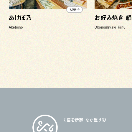
和菓子
あけぼ乃
お好み焼き 絹
Akebono
Okonomiyaki Kinu
御所を描く
彩り豊かな