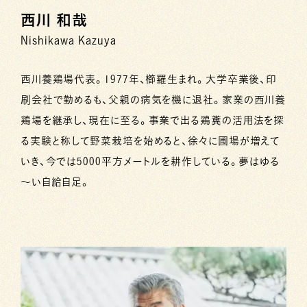
西川 和哉
Nishikawa Kazuya
西川養鶏場代表。1977年、櫛羅生まれ。大学卒業後、印
刷会社で勤めるも、父親の病気を機に退社。家業の西川養
鶏場を継承し、現在に至る。事業で出る鶏糞の活用法を探
る実験と称して野菜栽培を始めると、徐々に圃場が増えて
いき、今では5000平方メートルを耕作している。夢はゆる
～い自給自足。