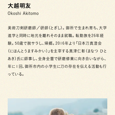
大越明友
Okoshi Akitomo
美術刀剣研磨師／研師（とぎし）。御所で生まれ育ち、大学
進学と同時に地元を離れそのまま就職。転勤族を26年経
験。50歳で脱サラし、帰郷。2016年より「日本刀真澄会
（にほんとうますみかい）」を主宰する真津仁彰（まなつ ひと
あき）氏に師事し、全身全霊で研磨修業に向き合いながら、
年に１回、御所市内の小学生に刀の存在を伝える活動も行
っている。