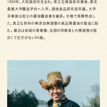
1960年、大和高田市生まれ。県立五條高校卒業後、東京
農業大学醸造学科へ入学。調味食品研究室所属。大学
卒業後は祖父の醤油醸造業を継承。木桶で発酵熟成し
た、真正な原料の無添加無調整の高品質醤油の製造に励
む。最近は地域の異業種、全国の同業者との横連携が面
白くて仕方がない64歳。