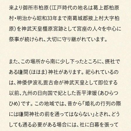
来より御所市柏原（江戸時代の地名は葛上郡柏原
村・明治から昭和33年まで南葛城郡掖上村大字柏
原）を神武天皇橿原宮跡として宮座の人々を中心に
祭事が続けられ、大切に守り継がれています。
また、この場所から南に少し下ったところに、摂社で
ある嗛間（ほほま）神社があります。祀られているの
は、神倭伊波礼毘古命が神武天皇として即位する
以前、九州の日向国で妃とした吾平津媛（あひらつ
ひめ）です。この地域では、昔から「婚礼の行列の際
には嗛間神社の前を通ってはならない」とされ、どう
しても通る必要がある場合には、社に白幕を張って