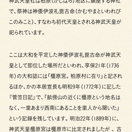
神武天皇社は柏原（かしはら）地区に鎮座する神社
で、祭神は神倭伊波礼毘古命（かむやまといわれび
このみこと）、すなわち初代天皇とされる神武天皇が
祀られています。
ここは大和を平定した神倭伊波礼毘古命が神武天
皇として即位した場所だといわれ、享保21年（1736
年）の大和誌には「橿原宮。柏原村に在り」と記され
るほか、かの本居宣長も明和9年（1772年）に記した
『菅笠日記』で、「畝傍山の近くに橿原という地名は
なく、一里あまり西南にあることを里人から聞いた」
という記録を残しています。明治22年（1889年）に、
神武天皇橿原宮は橿原市に比定されましたが 、 古