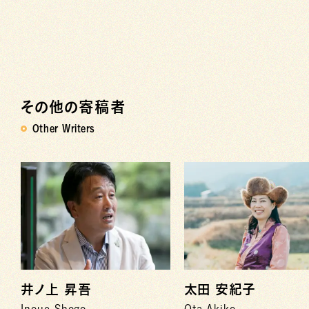
その他の寄稿者
Other Writers
井ノ上 昇吾
太田 安紀子
Inoue Shogo
Ota Akiko